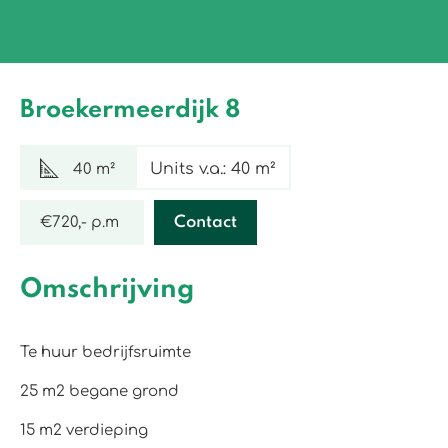
Broekermeerdijk 8
Units v.a.: 40 m²
40 m²
€720,- p.m
Contact
Omschrijving
Te huur bedrijfsruimte
25 m2 begane grond
15 m2 verdieping