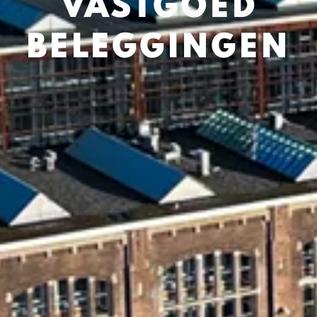
VASTGOED
BELEG­GINGEN