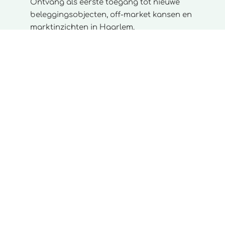
Ontvang als eerste toegang tot nieuwe
beleggingsobjecten, off-market kansen en
marktinzichten in Haarlem.
Wij werken met een select netwerk van
beleggers en beoordelen elke inschrijving.
Inschrijven
Wij beoordelen elke inschrijving om de
kwaliteit en relevantie van ons netwerk te
waarborgen.