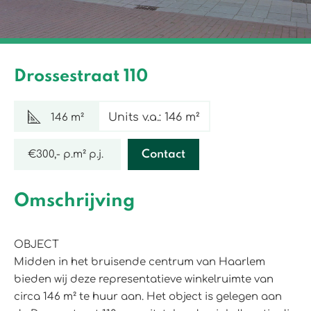
Drossestraat 110
Units v.a.: 146 m²
146 m²
€300,- p.m² p.j.
Contact
Omschrijving
OBJECT
Midden in het bruisende centrum van Haarlem
bieden wij deze representatieve winkelruimte van
circa 146 m² te huur aan. Het object is gelegen aan