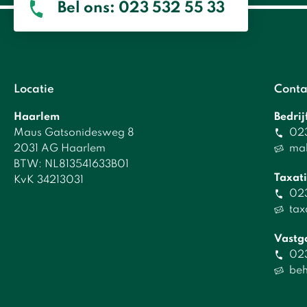
Bel ons: 023 532 55 33
Locatie
Conta
Haarlem
Bedri
Maus Gatsonidesweg 8
023
2031 AG Haarlem
ma
BTW: NL813541633B01
Taxati
KvK 34213031
023
tax
Vastg
02
be