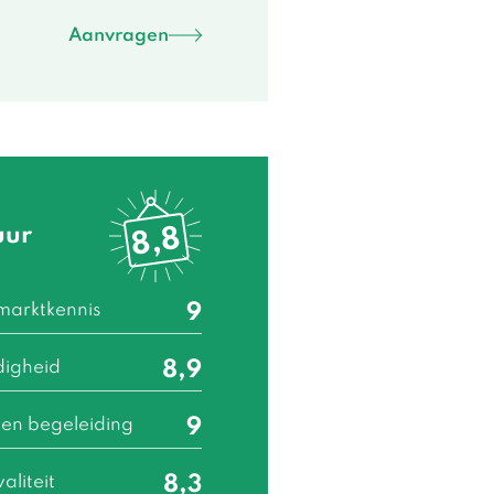
Aanvragen
uur
8,8
marktkennis
9
digheid
8,9
 en begeleiding
9
waliteit
8,3