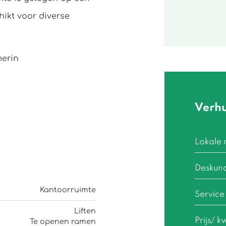
hikt voor diverse
merin
Verh
Lokale 
Deskun
Kantoorruimte
Service
Liften
Prijs/ k
Te openen ramen