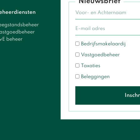
Nieuwsbrief
eheerdiensten
eegstandsbeheer
astgoedbeheer
vE beheer
Bedrijfsmakelaardij
Vastgoedbeheer
Taxaties
Beleggingen
Inschr