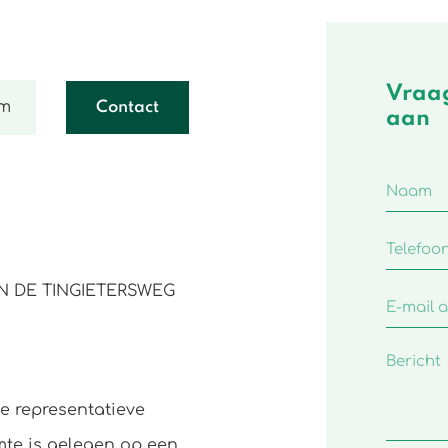
Vraag
.m
Contact
aan
N DE TINGIETERSWEG
e representatieve
mte is gelegen op een