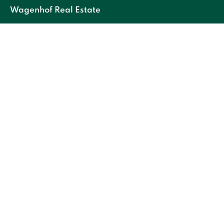
Wagenhof Real Estate
Over ons
Ons Team
Wat er speelt
Vacatures
Contact
Diensten
Bedrijfsmakelaardij
Taxaties
Beleggingen
Beheerdiensten
Leegstandsbeheer
Vastgoedbeheer