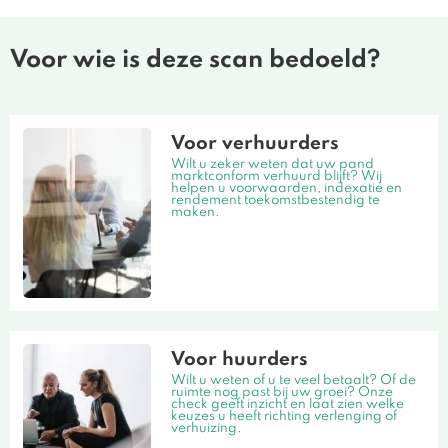
Voor wie is deze scan bedoeld?
Voor verhuurders
Wilt u zeker weten dat uw pand
marktconform verhuurd blijft? Wij
helpen u voorwaarden, indexatie en
rendement toekomstbestendig te
maken.
Voor huurders
Wilt u weten of u te veel betaalt? Of de
ruimte nog past bij uw groei? Onze
check geeft inzicht en laat zien welke
keuzes u heeft richting verlenging of
verhuizing.