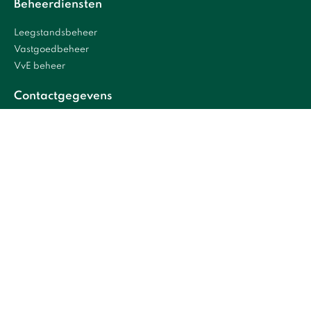
Beheerdiensten
Leegstandsbeheer
Vastgoedbeheer
VvE beheer
Contactgegevens
Maus Gatsonidesweg 8
2031 AG Haarlem
info@wagenhof.nl
BTW: NL813541633B01
KvK 34213031
Nieuwsbrief