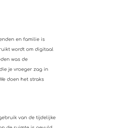
enden en familie is
ruikt wordt om digitaal
leden was de
die je vroeger zag in
“We doen het straks
bruik van de tijdelijke
n de ruimte is gevuld