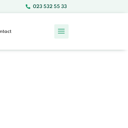
023 532 55 33
ntact
Ons Team
Werken bij