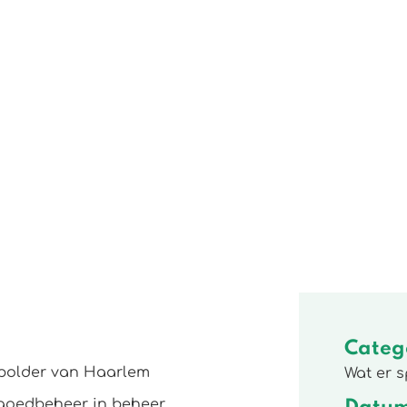
Categ
rpolder van Haarlem
Wat er s
tgoedbeheer in beheer