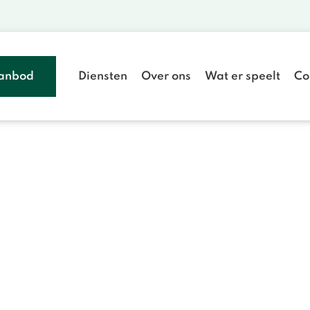
anbod
Diensten
Over ons
Wat er speelt
Co