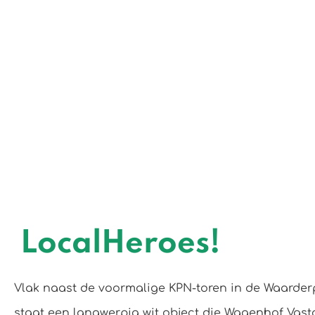
LocalHeroes!
Vlak naast de voormalige KPN-toren in de Waarde
staat een langwerpig wit object die Wagenhof Vas