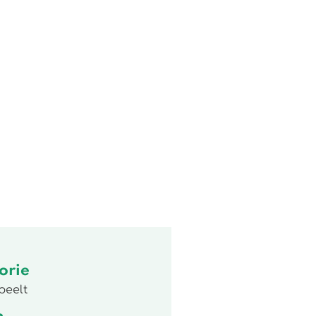
orie
peelt