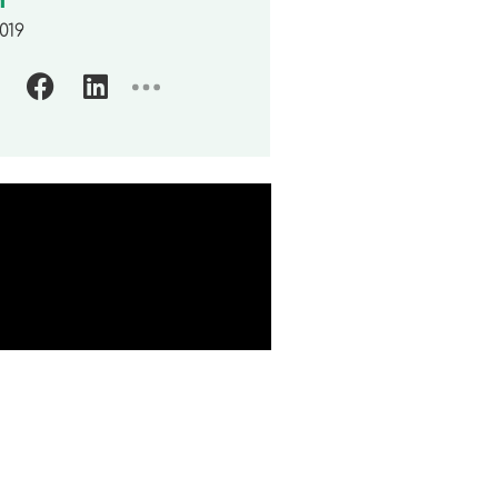
m
019