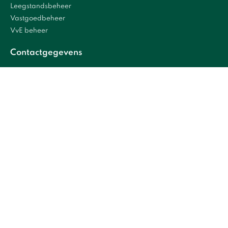
Leegstandsbeheer
Vastgoedbeheer
VvE beheer
Contactgegevens
Maus Gatsonidesweg 8
2031 AG Haarlem
info@wagenhof.nl
BTW: NL813541633B01
KvK 34213031
Nieuwsbrief