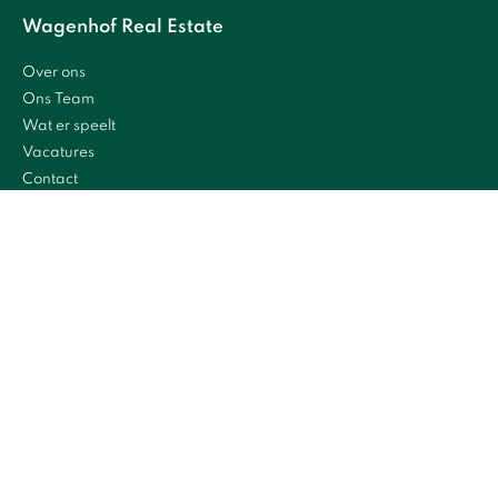
Wagenhof Real Estate
Over ons
Ons Team
Wat er speelt
Vacatures
Contact
Diensten
Bedrijfsmakelaardij
Taxaties
Beleggingen
Beheerdiensten
Leegstandsbeheer