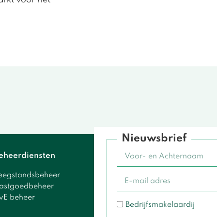
Nieuwsbrief
eheerdiensten
eegstandsbeheer
astgoedbeheer
vE beheer
Bedrijfsmakelaardij