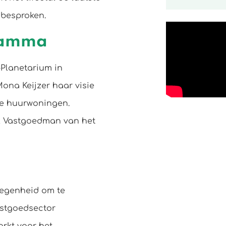
 besproken.
ramma
-Planetarium in
ona Keijzer haar visie
e huurwoningen.
el Vastgoedman van het
legenheid om te
astgoedsector
rkt voor het