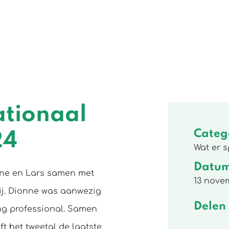
ationaal
Categ
24
Wat er s
Datu
ne en Lars samen met
13 nove
ij. Dionne was aanwezig
Delen
ng professional. Samen
t het tweetal de laatste