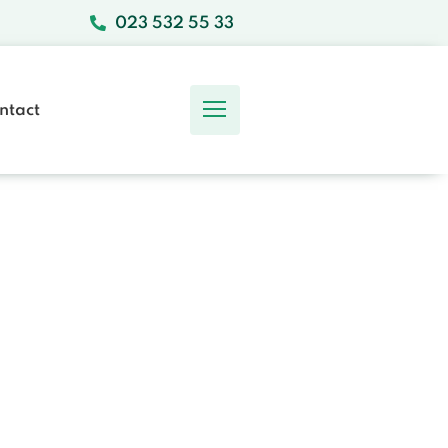
023 532 55 33
ntact
Ons Team
Werken bij