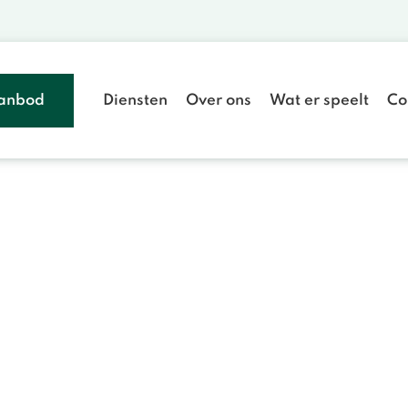
anbod
Diensten
Over ons
Wat er speelt
Co