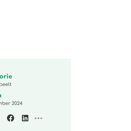
orie
peelt
m
mber 2024