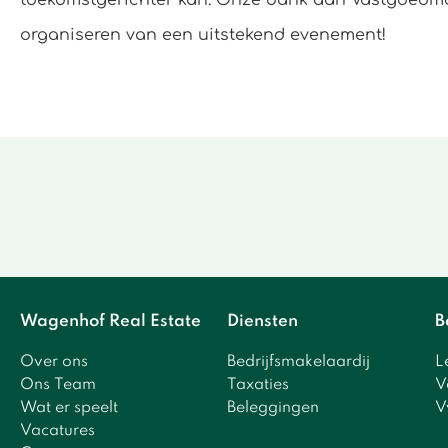
organiseren van een uitstekend evenement!
Wagenhof Real Estate
Diensten
B
Over ons
Bedrijfsmakelaardij
L
Ons Team
Taxaties
V
Wat er speelt
Beleggingen
V
Vacatures