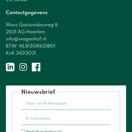
VvE beheer
Contactgegevens
Maus Gatsonidesweg 8
2031 AG Haarlem
info@wagenhof.nl
BTW: NL813541633B01
KvK 34213031
Nieuwsbrief
Bedrijfsmakelaardij